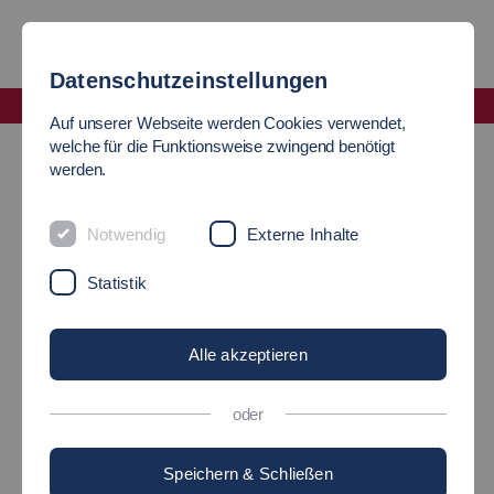
Datenschutzeinstellungen
Fakultät Informatik und Informationstechnik
Auf unserer Webseite werden Cookies verwendet,
IT-News
welche für die Funktionsweise zwingend benötigt
werden.
AKTUELLES
Notwendig
Externe Inhalte
Statistik
EXKURSION DES 4.
SEMESTERS DER
Alle akzeptieren
FAKULTÄT INFORMATIK
oder
UND
Speichern & Schließen