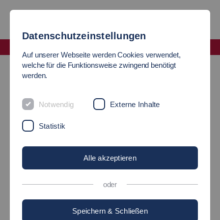
Datenschutzeinstellungen
Fakultät Informatik und Informationstechnik
Auf unserer Webseite werden Cookies verwendet,
IT-News
welche für die Funktionsweise zwingend benötigt
werden.
AKTUELLES
Notwendig
Externe Inhalte
Statistik
DR. SEBASTIAN SCHÄFER
(MDB) BESUCHT DAS
Alle akzeptieren
INSTITUT FÜR
oder
INTELLIGENTE SYSTEME
Speichern & Schließen