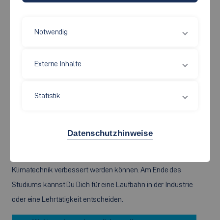
Bachelor of Science (B.Sc.)
INGENIEURPÄDAGOGIK
Notwendig
VERSORGUNGSTECHNIK-
MASCHINENBAU
Externe Inhalte
Dir ist ein bewusster und verantwortungsvoller Umgang mit
Statistik
der Umwelt wichtig? Du willst dazu beitragen, den
Energieverbrauch von Gebäuden zu optimieren und die
Versorgungstechnik voranzutreiben? Im Studiengang
Datenschutzhinweise
Ingenieurpädagogik Versorgungstechnik-Maschinenbau
lernst Du wie die Bereiche Sanitär-, Heizung, Lüftung- und
Klimatechnik verbessert werden können. Am Ende des
Studiums kannst Du Dich für eine Laufbahn in der Industrie
oder eine Lehrtätigkeit entscheiden.