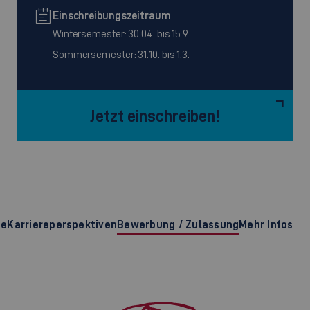
Einschreibungszeitraum
Wintersemester: 30.04. bis 15.9.
Sommersemester: 31.10. bis 1.3.
Jetzt einschreiben!
te
Karriereperspektiven
Bewerbung / Zulassung
Mehr Infos