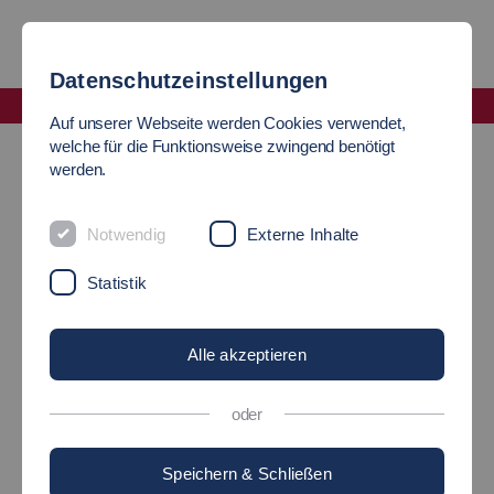
Datenschutzeinstellungen
Fakultät Angewandte Naturwissenschaften, Energie- und Gebäudetechnik
Auf unserer Webseite werden Cookies verwendet,
Umwelttechnik
welche für die Funktionsweise zwingend benötigt
werden.
LABORE
Notwendig
Externe Inhalte
am Fachbereich Umwelttechnik
Statistik
Labor Umwelttechnik
Alle akzeptieren
Labor
oder
Industrieabwasseraufbereitung
Speichern & Schließen