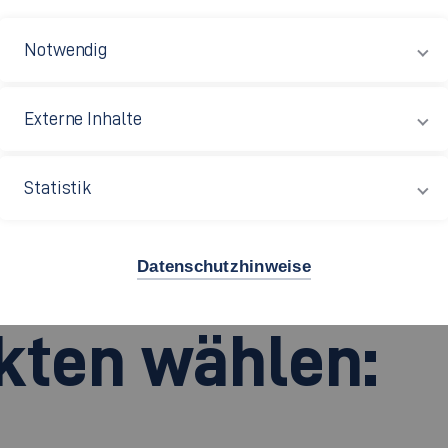
ausforderungen der Zukunft!
Notwendig
lisierst Du Dich ab dem vierten Semester
mit einer fachli
wicht
Deinen Stärken und Interessen passen, und legst einen
Externe Inhalte
Statistik
us diesen vert
Datenschutzhinweise
ten wählen: