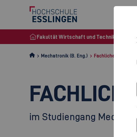
Fakultät Wirtschaft und Technik
Mechatronik (B. Eng.)
Fachliche Vertiefu
FACHLICHE
im Studiengang Mechatr