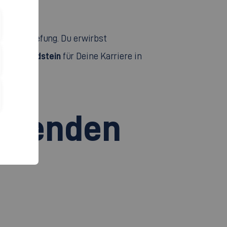
chen Vertiefung. Du erwirbst
igen Grundstein
für Deine Karriere in
iefenden