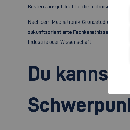
Bestens ausgebildet für die technischen Her
spezia
Nach dem Mechatronik-Grundstudium
zukunftsorientierte Fachkenntnisse
, die zu 
Industrie oder Wissenschaft.
Du kannst a
Schwerpunk