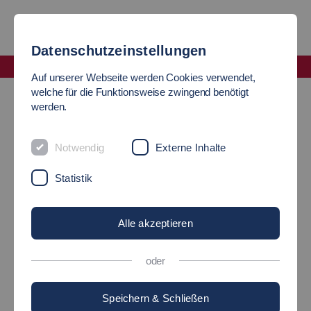
Datenschutzeinstellungen
Fakultät Soziale Arbeit, Bildung und Pflege
Auf unserer Webseite werden Cookies verwendet,
News
welche für die Funktionsweise zwingend benötigt
werden.
PFLEGEPOLITIK IM
Notwendig
Externe Inhalte
LÄNDLE - BAUSTEIN FÜR
Statistik
EINE STARKE PFLEGE
Alle akzeptieren
oder
13.04.2023
Soziale Arbeit, Bildung und Pflege
Speichern & Schließen