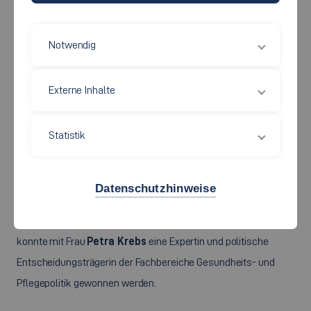
Notwendig
Externe Inhalte
Statistik
©
Petra Krebs, MDL und stellv. Fraktionsvorsitzende, Bündnis 90/Die
Grünen Copyright © Lena Lux
Datenschutzhinweise
Für die pflegepolitische
Vortragsreihe „Pflege meets
Politik“
, an der Fakultät Soziale Arbeit, Bildung und Pflege,
konnte mit Frau
Petra Krebs
eine Expertin und politische
Entscheidungsträgerin der Fachbereiche Gesundheits- und
Pflegepolitik gewonnen werden.