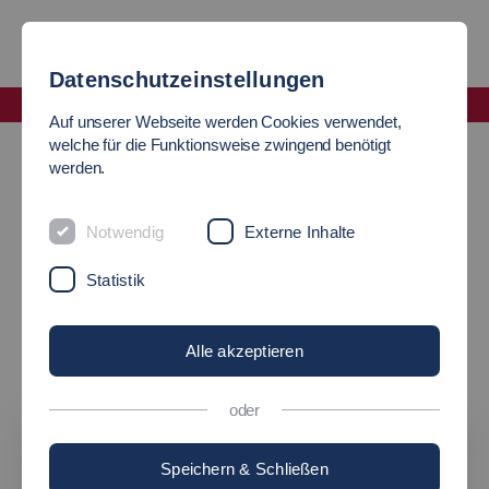
Datenschutzeinstellungen
Fakultät Wirtschaft und Technik
Auf unserer Webseite werden Cookies verwendet,
Digitale Einblicke
Erklärvideos
welche für die Funktionsweise zwingend benötigt
werden.
KURZVIDEOS
Notwendig
Externe Inhalte
zu unseren Studiengängen
Statistik
Hier haben wir eine Sammlung kurzer, lustiger Videos
bereitgestellt, die übersichtlich die Besonderheiten der
Alle akzeptieren
Studiengänge erklären.
oder
Speichern & Schließen