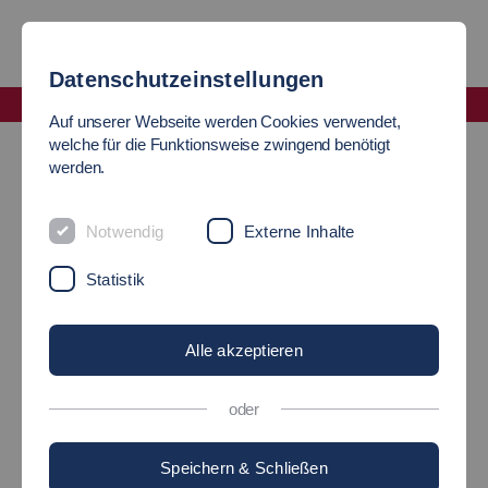
Datenschutzeinstellungen
Fakultät Wirtschaft und Technik
Auf unserer Webseite werden Cookies verwendet,
Outgoing Studierende
Organisation des Auslandssemesters
welche für die Funktionsweise zwingend benötigt
werden.
PLANUNG UND
Notwendig
Externe Inhalte
ORGANISATION
Statistik
Erste wichtige Fragen und Recherchen
Alle akzeptieren
oder
Speichern & Schließen