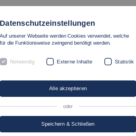
ngebot
Fakultät
Personen
Forschung & Labore
In
Datenschutzeinstellungen
Auf unserer Webseite werden Cookies verwendet, welche
für die Funktionsweise zwingend benötigt werden.
m
Notwendig
Externe Inhalte
Statistik
RT FACTORY
Alle akzeptieren
oder
BUNG
Speichern & Schließen