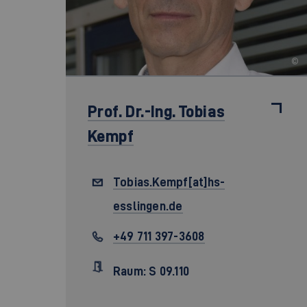
©
Prof. Dr.-Ing.
Tobias
Kempf
Tobias.Kempf[at]hs-
esslingen.de
+49 711 397-3608
Raum: S 09.110