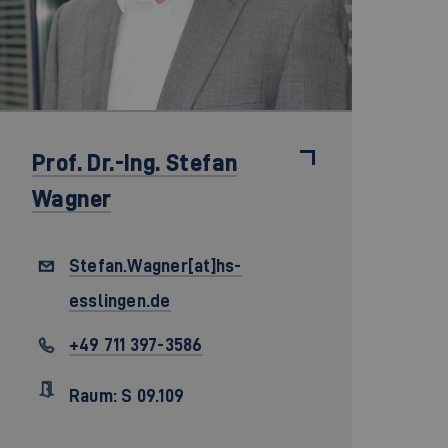
Prof. Dr.-Ing.
Stefan
Wagner
Stefan.Wagner[at]hs-
esslingen.de
+49 711 397-3586
Raum: S 09.109