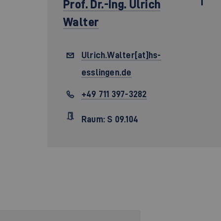
Prof. Dr.-Ing.
Ulrich
Walter
Ulrich.Walter[at]hs-
esslingen.de
+49 711 397-3282
Raum: S 09.104