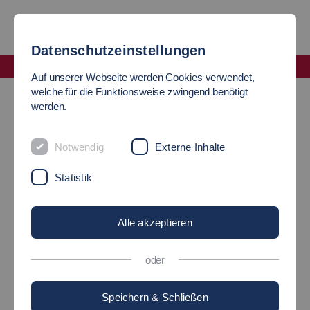
Datenschutzeinstellungen
Fakultät Wirtschaft und Technik
Auf unserer Webseite werden Cookies verwendet,
Institut für Marketing und Entrepreneurship (IME)
Projekte
welche für die Funktionsweise zwingend benötigt
werden.
PROJEKTE
Notwendig
Externe Inhalte
Statistik
Innovationsformen
Alle akzeptieren
Innovationsnetzwerk
oder
Corporate Incubators and
Speichern & Schließen