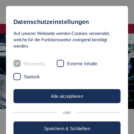
Datenschutzeinstellungen
Fakultät Mobilität und Technik
Auf unserer Webseite werden Cookies verwendet,
welche für die Funktionsweise zwingend benötigt
werden.
Notwendig
Externe Inhalte
Statistik
Alle akzeptieren
oder
Fahrzeugsysteme (B.Eng.)
Speichern & Schließen
Bachelor of Engineering (B.Eng.)