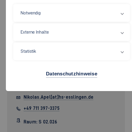
Notwendig
Externe Inhalte
Statistik
Datenschutzhinweise
Prof. Dr.-Ing.
Nikolas Apel
Nikolas.Apel[at]hs-esslingen.de
+49 711 397-3375
Raum: S 02.026