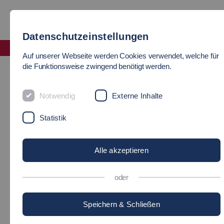
Datenschutzeinstellungen
Fakultät Mobilität und Technik
Auf unserer Webseite werden Cookies verwendet, welche für
Studiengangkoordination
die Funktionsweise zwingend benötigt werden.
STUDIENDEKAN UND
Notwendig
Externe Inhalte
STUDIENGANGKOORDINATOR
Statistik
Alle akzeptieren
oder
Speichern & Schließen