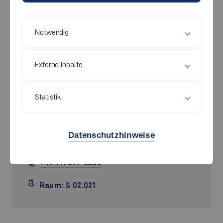
Notwendig
Externe Inhalte
Statistik
Prof. Dr.
Norbert Schreier
Datenschutzhinweise
Norbert.Schreier[at]hs-esslingen.de
+49 711 397-3300
Raum: S 02.021