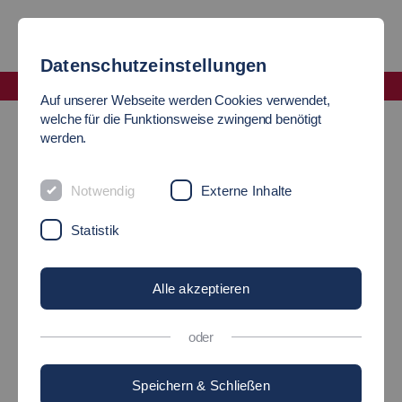
Datenschutzeinstellungen
Fakultät Mobilität und Technik
Auf unserer Webseite werden Cookies verwendet,
Dekanat
welche für die Funktionsweise zwingend benötigt
werden.
DEKAN
Notwendig
Externe Inhalte
Statistik
Alle akzeptieren
oder
Speichern & Schließen