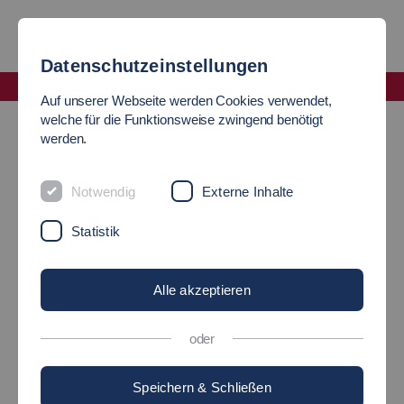
Datenschutzeinstellungen
Fakultät Mobilität und Technik
Auf unserer Webseite werden Cookies verwendet,
Sekretariat Mobilität und Technik
welche für die Funktionsweise zwingend benötigt
werden.
SEKRETARIAT FAKULTÄT
Notwendig
Externe Inhalte
MOBILITÄT UND TECHNIK
Statistik
Hochschule Esslingen
Kanalstraße 33
Alle akzeptieren
73728 Esslingen
oder
Campus Esslingen Stadtmitte
Raum: S 02.027
Speichern & Schließen