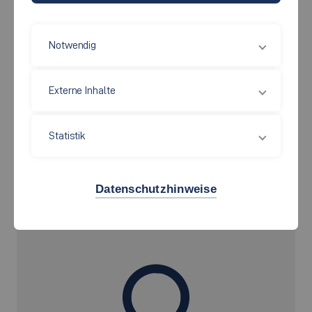
Tel. 0711 397-3302
mt-sekretariat[at]hs-esslingen.de
Notwendig
Sprechzeiten:
Externe Inhalte
Mo - Do 9:00 - 10:00 Uhr
Außerhalb dieser Zeiten nur nach vorheriger
Terminvereinbarung!
Statistik
Ansprechpartnerin
Datenschutzhinweise