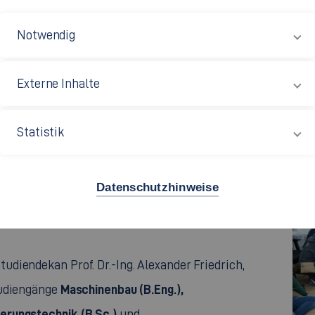
m Rahmen des „Welcome Day“s herzlich
Notwendig
ause war es wieder soweit.
Externe Inhalte
angjährige Tradition des Welcome Days wieder zu
eser Art und Weise einen guten Start in ihr
Statistik
essantes und abwechslungsreiches Programm
Datenschutzhinweise
diendekan Prof. Dr.-Ing. Alexander Friedrich,
Maschinenbau (B.Eng.),
tudiengänge
erungstechnik (B.Sc.)
und