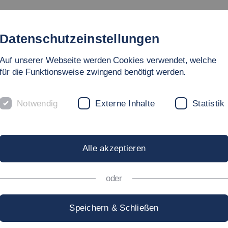
udienangebot
Fakultät
Personen
Forschung & Labo
Datenschutzeinstellungen
Auf unserer Webseite werden Cookies verwendet, welche
für die Funktionsweise zwingend benötigt werden.
Notwendig
Externe Inhalte
Statistik
COME!
Alle akzeptieren
oder
Speichern & Schließen
hschule Esslingen heißt ihre Erstsemesterinnen