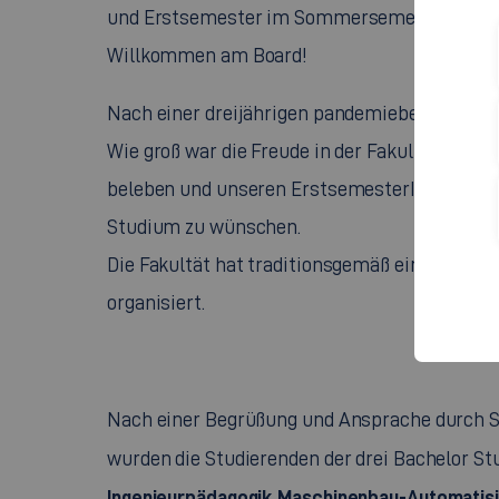
und Erstsemester im Sommersemester 2023 i
Willkommen am Board!
Nach einer dreijährigen pandemiebedingten P
Wie groß war die Freude in der Fakultät die l
beleben und unseren ErstsemesterInnen auf di
Studium zu wünschen.
Die Fakultät hat traditionsgemäß ein inter
organisiert.
Nach einer Begrüßung und Ansprache durch Stu
wurden die Studierenden der drei Bachelor S
Ingenieurpädagogik Maschinenbau-Automatisi