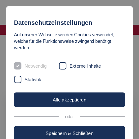
Datenschutzeinstellungen
Fakultät Wirtschaft und Technik
Auf unserer Webseite werden Cookies verwendet,
Termine & Veranstaltungen
WT in Social Media
welche für die Funktionsweise zwingend benötigt
werden.
Follow us
Notwendig
Externe Inhalte
Folge uns auf Instagram & Co: Wir freuen uns auf
Statistik
Deine Likes und Kommentare.
Alle akzeptieren
oder
Speichern & Schließen