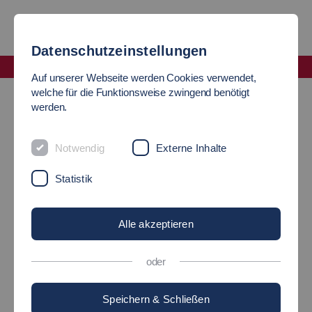
Datenschutzeinstellungen
Fakultät Wirtschaft und Technik
Auf unserer Webseite werden Cookies verwendet,
News
welche für die Funktionsweise zwingend benötigt
werden.
HILFE IM
Notwendig
Externe Inhalte
GRÜNDUNGSALLTAG -
Statistik
BUSINESS MODEL
Alle akzeptieren
CANVAS – SYSTEMISCH
oder
WEITERGEDACHT!
Speichern & Schließen