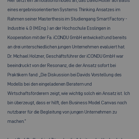
Hier setzt ein Simulationsmodell an, das David Müller auf Basis
eines ergebnisorientierten Systems Thinking Ansatzes im
Rahmen seiner Masterthesis im Studiengang Smart Factory -
Industrie 4.0 (M.Eng.) an der Hochschule Esslingen in
Kooperation mit der Fa. iCONDU GmbH entwickelt und bereits
an drei unterschiedlichen jungen Unternehmen evaluiert hat.
Dr. Michael Holzner, Geschäftsführer der iCONDU GmbH war
beeindruckt von der Resonanz, die der Ansatz sofort bei
Praktikern fand: „Die Diskussion bei Davids Vorstellung des
Modells bei den eingeladenen Beratern und
Wirtschaftsförderern zeigt, wie wichtig solch ein Ansatz ist. Ich
bin überzeugt, dass er hilft, den Business Model Canvas noch
nutzbarer für die Begleitung von jungen Unternehmen zu
machen.“