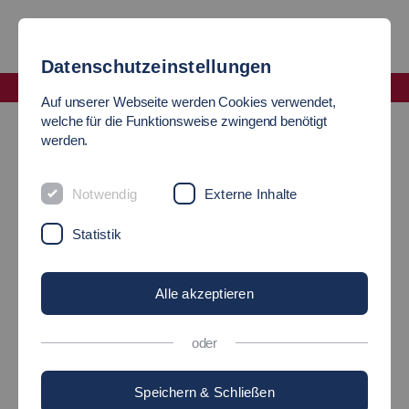
Datenschutzeinstellungen
Fakultät Wirtschaft und Technik
Auf unserer Webseite werden Cookies verwendet,
News
welche für die Funktionsweise zwingend benötigt
werden.
WERKSTUDENTENSTELLE
Notwendig
Externe Inhalte
BEI WEVO
Statistik
Alle akzeptieren
16.02.2021
Wirtschaft und Technik
oder
Speichern & Schließen