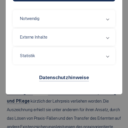
Notwendig
Externe Inhalte
Statistik
Prof. Dr. Clarita Schwengers und Prof. Dr. Fabian Diefenbach wurden
für ihre herausragende Lehre mit dem diesjährigen Lehrpreis der
Hochschule Esslingen ausgezeichnet. Foto: Hochschule.
Für die Lehrveranstaltung „Existenzsicherungsrecht“ im
Datenschutzhinweise
Bachelor
studiengang Soziale Arbeit ist
Prof. Dr. Clarita
Schwengers
von der
Fakultät Soziale Arbeit, Bildung
und Pflege
kürzlich der Lehrpreis verliehen worden. Die
Auszeichnung erhielt sie unter anderem für ihren Ansatz, durch
das Lösen von Praxis-Fällen und den Transfer des Erlernten auf
andere Existenzsicherungsleistungen das praxisorientierte