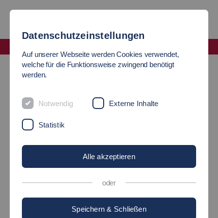
Datenschutzeinstellungen
Fakultät Wirtschaft und Technik
Auf unserer Webseite werden Cookies verwendet,
News
welche für die Funktionsweise zwingend benötigt
werden.
PREIS FÜR
Notwendig
Externe Inhalte
HERAUSRAGENDE LEHRE
Statistik
Alle akzeptieren
03.07.2025
Hochschule - Studium - Soziale Arbeit, Bildung und
Pflege - Wirtschaft und Technik
oder
Speichern & Schließen