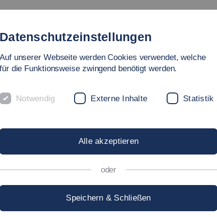
Studium
Hochschule
Forschung
Internati
Datenschutzeinstellungen
Auf unserer Webseite werden Cookies verwendet, welche
für die Funktionsweise zwingend benötigt werden.
Notwendig
Externe Inhalte
Statistik
raining
Alle akzeptieren
oder
 mit einer Stange bezeichnet. Die Langhantel kannst
Speichern & Schließen
ingsfortschrittes mit Gewichtsscheiben ausstatten.