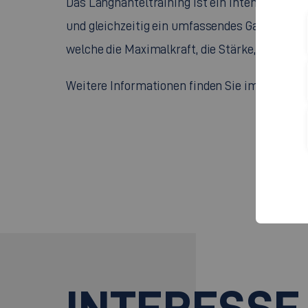
Das Langhanteltraining ist ein intensives Kra
und gleichzeitig ein umfassendes Ganzkörpert
welche die Maximalkraft, die Stärke, die Kraf
Intranet
Weitere Informationen finden Sie im
.
INTERESSE