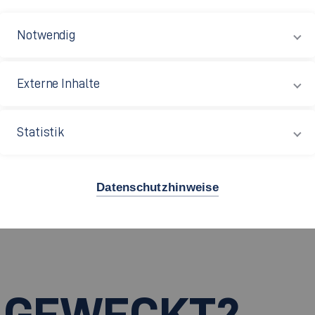
fttraining, welches gezielte Muskelgruppen trainiert
raining ist. Es werden viele Übungen durchgeführt,
Notwendig
tausdauer sowie den Muskelaufbau deutlich steigern.
Externe Inhalte
Statistik
Datenschutzhinweise
 GEWECKT?