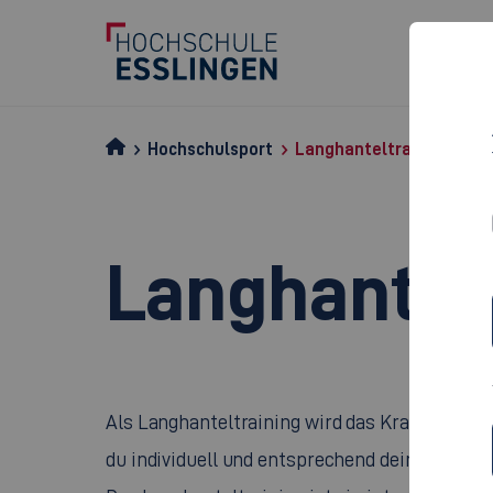
Hochschulsport
Langhanteltraining
Langhantelt
Als Langhanteltraining wird das Krafttraining
du individuell und entsprechend deines Train