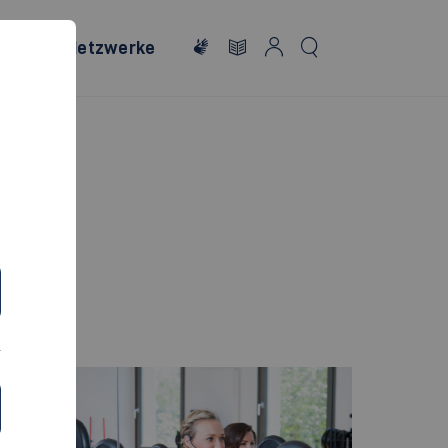
onales
Netzwerke