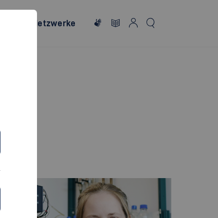
onales
Netzwerke
echnik