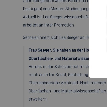
Chemieingenieurwesen/Farbe und Lack. Im Ansc
Esslingen) den Master-Studiengang Angewand
Aktuell ist Lea Seeger wissenschaftliche Mit
arbeitet an ihrer Promotion.
Gerne erinnert sich Lea Seeger an ihre Studie
Frau Seeger, Sie haben an der Hochschul
Oberflächen- und Materialwissenschaften
Bereits in der Schulzeit hat mich die Chem
mich auch für Kunst, Gestaltung und Farb
Themenbereiche verbindet. Nach meinem B
Oberflächen- und Materialwissenschaften
erweitern.