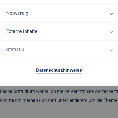
hluss daran absolvierte sie (ebenfalls in
te Oberflächen- und Materialwissenschaften.
Notwendig
arbeiterin an der Hochschule Esslingen und
Externe Inhalte
nzeit an der Hochschule Esslingen.
Statistik
e Esslingen Chemieingenieurwesen und Angewandte
 studiert. Weshalb diese Studiengänge und warum Essling
Datenschutzhinweise
ie fasziniert, weshalb ich schon damals als Leistungskurs
en. Den Studiengang Chemieingenieurwesen/Farbe und Lack 
achelorstudium wollte ich meine Kenntnisse weiter ver
 konnte ich meinen Horizont unter anderem um die Themen