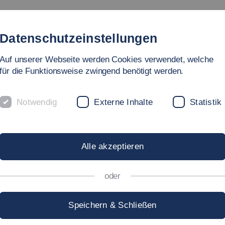
Studium
Hochschule
Forschung
Internati
Datenschutzeinstellungen
Auf unserer Webseite werden Cookies verwendet, welche
für die Funktionsweise zwingend benötigt werden.
Notwendig
Externe Inhalte
Statistik
MNI »LEA SEEGER«
Alle akzeptieren
Fakultäten - Angewandte Naturwissenschaften, Energie- und Gebäudet
oder
m Sommersemester 2013 bis zum Wintersemester
Speichern & Schließen
pus Stadtmitte im Bachelor-Studiengang