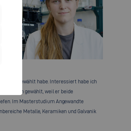
en?
 Chemie gewählt habe. Interessiert habe ich
habe ich gewählt, weil er beide
tiefen. Im Masterstudium Angewandte
bereiche Metalle, Keramiken und Galvanik