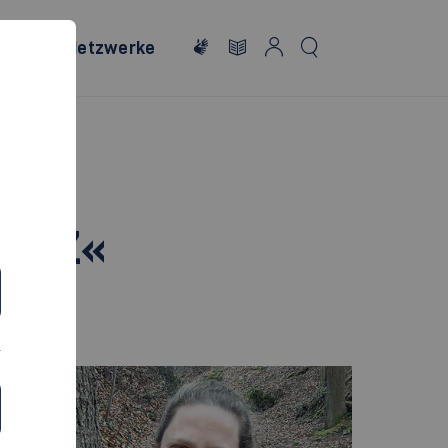
onales
Netzwerke
METZ«