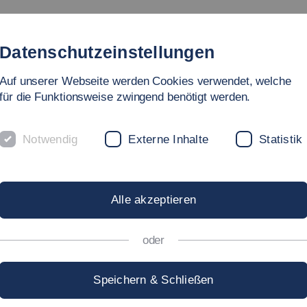
Studium
Hochschule
Forschung
Internati
Datenschutzeinstellungen
Auf unserer Webseite werden Cookies verwendet, welche
für die Funktionsweise zwingend benötigt werden.
Notwendig
Externe Inhalte
Statistik
MNI »KERSTIN STEIN
Alle akzeptieren
kultäten - Soziale Arbeit, Bildung und Pflege
oder
on 2006 bis 2010 an der Hochschule Esslingen am
Speichern & Schließen
ng Bildung und Erziehung in der Kindheit.