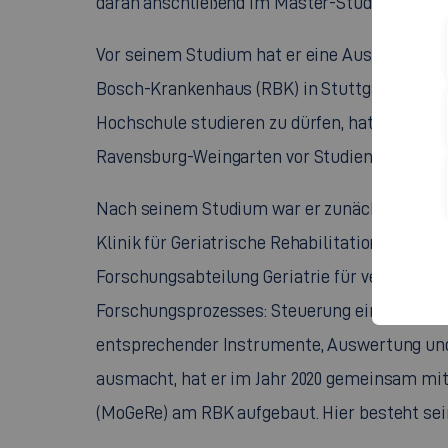
daran anschließend im Master-Studiengang P
Vor seinem Studium hat er eine Ausbildung 
Bosch-Krankenhaus (RBK) in Stuttgart absolvi
Hochschule studieren zu dürfen, hat er durc
Ravensburg-Weingarten vor Studienbeginn er
Nach seinem Studium war er zunächst als wis
Klinik für Geriatrische Rehabilitation am Rob
Forschungsabteilung Geriatrie für verschied
Forschungsprozesses: Steuerung eines Projek
entsprechender Instrumente, Auswertung und P
ausmacht, hat er im Jahr 2020 gemeinsam mit 
(MoGeRe) am RBK aufgebaut. Hier besteht seine