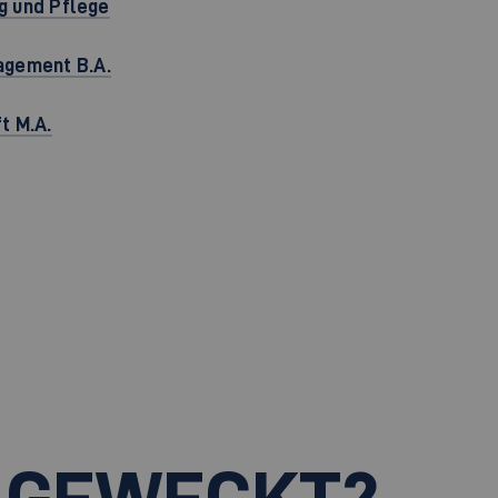
ng und Pflege
agement B.A.
t M.A.