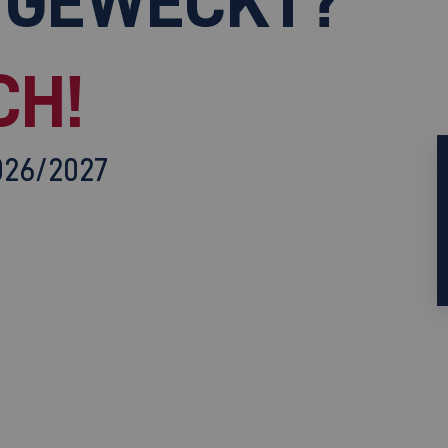
 GEWECKT?
CH!
026/2027