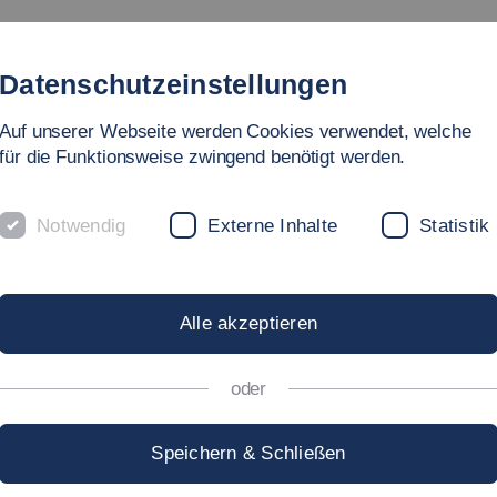
Studium
Hochschule
Forschung
Internati
Datenschutzeinstellungen
Auf unserer Webseite werden Cookies verwendet, welche
für die Funktionsweise zwingend benötigt werden.
Notwendig
Externe Inhalte
Statistik
NI »PATRICK ROIGK«
Alle akzeptieren
kultäten - Soziale Arbeit, Bildung und Pflege
oder
9, studierte von 2011 bis 2016 an der Hochschule
Speichern & Schließen
helor-Studiengang Pflege/Pflegemanagement und