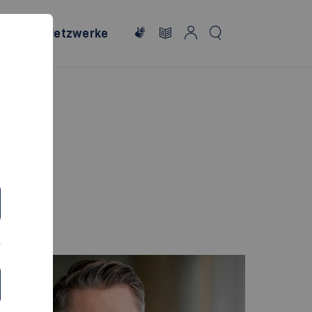
onales
Netzwerke