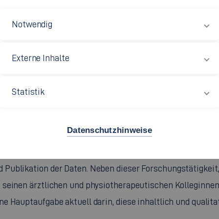
flegewissenschaft.
Notwendig
zum Gesundheits- und Krankenpfleger am Robert-
ert. Seine Zugangsberechtigung, an einer
Externe Inhalte
h eine entsprechende Prüfung an der Hochschule
worben.
Statistik
senschaftlicher Mitarbeiter und Doktorand in der
ert-Bosch-Krankenhaus tätig. Seit 2016 ist Patrick Roigk a
Datenschutzhinweise
ene Forschungsprojekte zuständig. Zu seinen Aufgaben geh
tes, Recherche von Literatur, Identifikation von Erhebun
ublikation der Daten. Neben dieser Forschungstätigkeit, 
seinen ärztlichen und physiotherapeutischen Kolleginnen d
 Hauptaufgabe aktuell darin, diese inhaltlich und qualita