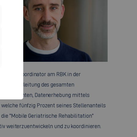
ls Projektkoordinator am RBK in der
ört die Begleitung des gesamten
gsinstrumenten, Datenerhebung mittels
welche fünfzig Prozent seines Stellenanteils
ie "Mobile Geriatrische Rehabilitation"
tiv weiterzuentwickeln und zu koordinieren.