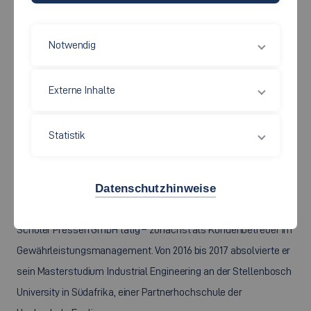
Notwendig
Externe Inhalte
Statistik
Nach seiner Berufsausbildung zum Mechatroniker bei ZF
Lenksysteme studierte Mario Waibel von 2009 bis 2013 an der
Hochschule Esslingen im Bachelor-Studiengang
Datenschutzhinweise
Wirtschaftsingenieurwesen. Im Anschluss daran war er bei der
Schuler Pressen GmbH tätig
–
zunächst als Kundenbetreuer im
Gewährleistungsmanagement. Von 2016 bis 2017 absolvierte er
sein Masterstudium Industrial Engineering an der Stellenbosch
University in Südafrika, einer Partnerhochschule der