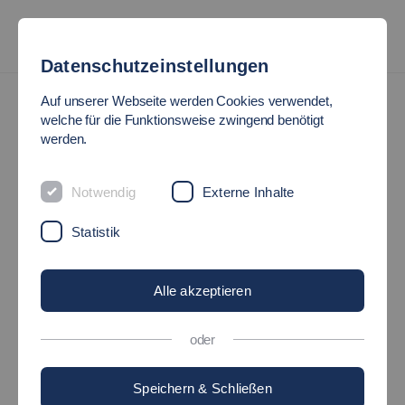
Datenschutzeinstellungen
#talkingtoalumni
Auf unserer Webseite werden Cookies verwendet,
welche für die Funktionsweise zwingend benötigt
werden.
#TALKINGTOALUMNI
»MARIO WAIBEL«
Notwendig
Externe Inhalte
Statistik
30.06.2020
Hochschule - talkingtoalumni - Studium -
Fakultäten
Alle akzeptieren
oder
Speichern & Schließen