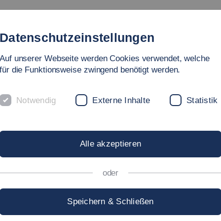
Studium
Hochschule
Forschung
Internati
Datenschutzeinstellungen
Auf unserer Webseite werden Cookies verwendet, welche
für die Funktionsweise zwingend benötigt werden.
Notwendig
Externe Inhalte
Statistik
MNI »CHRISTOPHER K
Alle akzeptieren
 Angewandte Naturwissenschaften, Energie- und Gebäudetechnik
oder
n 2014 bis 2016 an der Hochschule Esslingen im
Speichern & Schließen
rgiemanagement der Fakultät Gebäude-Energie-