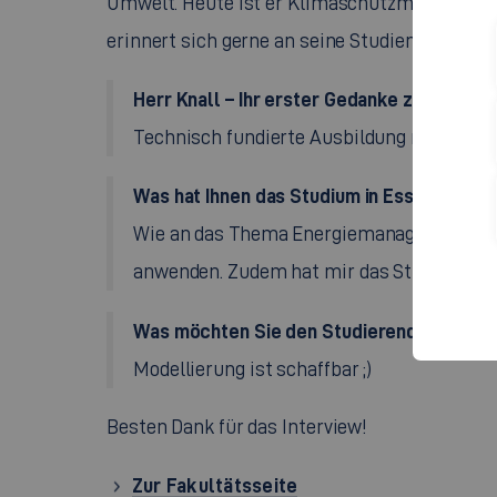
Umwelt. Heute ist er Klimaschutzmanager un
erinnert sich gerne an seine Studienzeit in Es
Herr Knall – Ihr erster Gedanke zu „Hochs
Technisch fundierte Ausbildung mitten in 
Was hat Ihnen das Studium in Esslingen für
Wie an das Thema Energiemanagement hera
anwenden. Zudem hat mir das Studium ein
Was möchten Sie den Studierenden mit a
Modellierung ist schaffbar ;)
Besten Dank für das Interview!
Zur Fakultätsseite