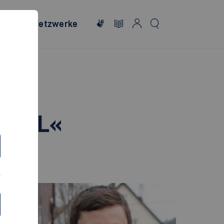
onales
Netzwerke
NALL«