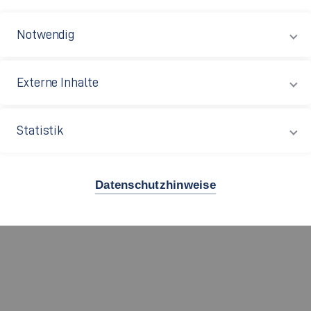
d ÖPNV- Beauftragter der Stadt Nagold und
slingen.
Notwendig
chule Esslingen“?
Externe Inhalte
der Stadt.
 Ihren jetzigen Beruf gebracht?
Statistik
ngegangen wird, lässt sich auch im Klimaschutz
 breites Wissen an energierelevanten Themen vermittelt,
Datenschutzhinweise
uf den Weg geben?