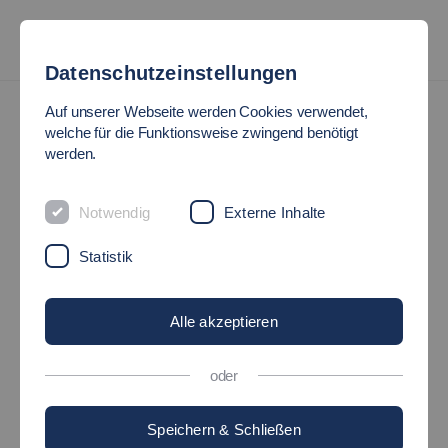
Datenschutzeinstellungen
#talkingtoalumni
Auf unserer Webseite werden Cookies verwendet,
welche für die Funktionsweise zwingend benötigt
werden.
#TALKINGTOALUMNI
»KATHARINA MENZ«
Notwendig
Externe Inhalte
Statistik
06.11.2024
Hochschule - talkingtoalumni - Studium -
Fakultäten - Wirtschaft und Technik
Wirtschaft Technik
Alle akzeptieren
oder
Speichern & Schließen