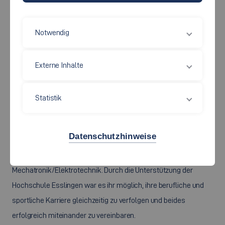
Notwendig
Externe Inhalte
Auch sportlich erfolgreich: Alumna Katharina Menz (Foto: ©Stefan
Statistik
Buchner)
Katharina Menz, Jahrgang 1990, studierte nach dem Abitur
Datenschutzhinweise
von 2013 bis 2016 an der Hochschule Esslingen am Campus
Göppingen im Bachelor-Studiengang
Mechatronik/Elektrotechnik. Durch die Unterstützung der
Hochschule Esslingen war es ihr möglich, ihre berufliche und
sportliche Karriere gleichzeitig zu verfolgen und beides
erfolgreich miteinander zu vereinbaren.