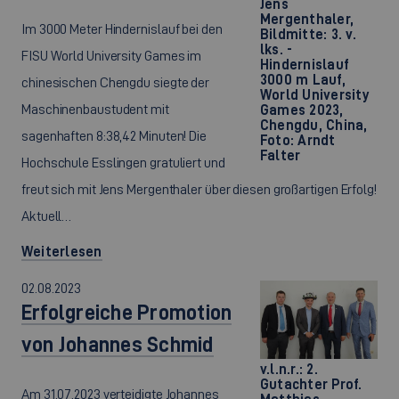
Jens
Mergenthaler,
Im 3000 Meter Hindernislauf bei den
Bildmitte: 3. v.
lks. -
FISU World University Games im
Hindernislauf
3000 m Lauf,
chinesischen Chengdu siegte der
World University
Maschinenbaustudent mit
Games 2023,
Chengdu, China,
sagenhaften 8:38,42 Minuten! Die
Foto: Arndt
Falter
Hochschule Esslingen gratuliert und
freut sich mit Jens Mergenthaler über diesen großartigen Erfolg!
Aktuell…
Weiterlesen
02.08.2023
Erfolgreiche Promotion
von Johannes Schmid
v.l.n.r.: 2.
Gutachter Prof.
Am 31.07.2023 verteidigte Johannes