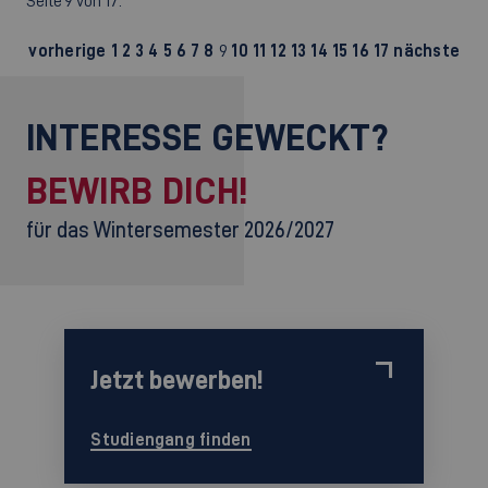
Seite 9 von 17.
vorherige
1
2
3
4
5
6
7
8
9
10
11
12
13
14
15
16
17
nächste
INTERESSE GEWECKT?
BEWIRB DICH!
für das Wintersemester 2026/2027
Jetzt bewerben!
Studiengang finden