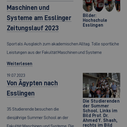
Maschinen und
Bilder:
Systeme am Esslinger
Hochschule
Esslingen
Zeitungslauf 2023
Sport als Ausgleich zum akademischen Alltag. Tolle sportliche
Leistungen aus der Fakultät Maschinen und Systeme
Weiterlesen
19.07.2023
Von Ägypten nach
Esslingen
©
Die Studierenden
der Summer
35 Studierende besuchen die
School. Links im
Bild Prof. Dr.
diesjährige Summer School an der
Ahmed Y. Shash,
rechts im Bild
Fakultät Maschinen und Systeme. Die