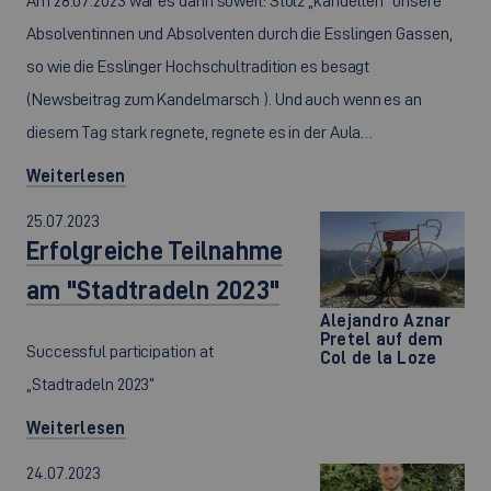
Am 28.07.2023 war es dann soweit: Stolz „kandelten“ unsere
Absolventinnen und Absolventen durch die Esslingen Gassen,
so wie die Esslinger Hochschultradition es besagt
(Newsbeitrag zum Kandelmarsch ). Und auch wenn es an
diesem Tag stark regnete, regnete es in der Aula…
Weiterlesen
25.07.2023
Erfolgreiche Teilnahme
am "Stadtradeln 2023"
Alejandro Aznar
Pretel auf dem
Successful participation at
Col de la Loze
„Stadtradeln 2023“
Weiterlesen
24.07.2023