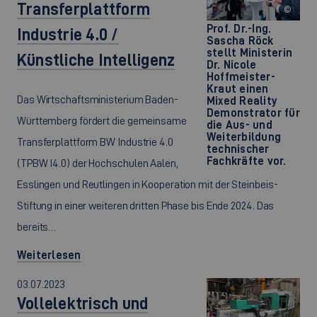
Transferplattform
©
Prof. Dr.-Ing.
Industrie 4.0 /
Sascha Röck
stellt Ministerin
Künstliche Intelligenz
Dr. Nicole
Hoffmeister-
Kraut einen
Das Wirtschaftsministerium Baden-
Mixed Reality
Demonstrator für
Württemberg fördert die gemeinsame
die Aus- und
Weiterbildung
Transferplattform BW Industrie 4.0
technischer
Fachkräfte vor.
(TPBW I4.0) der Hochschulen Aalen,
Esslingen und Reutlingen in Kooperation mit der Steinbeis-
Stiftung in einer weiteren dritten Phase bis Ende 2024. Das
bereits…
Weiterlesen
03.07.2023
Vollelektrisch und