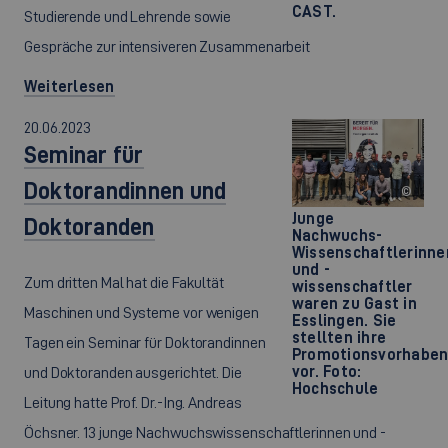
CAST.
Studierende und Lehrende sowie
Gespräche zur intensiveren Zusammenarbeit
Weiterlesen
20.06.2023
Seminar für
Doktorandinnen und
©
Junge
Doktoranden
Nachwuchs-
Wissenschaftlerinne
und -
Zum dritten Mal hat die Fakultät
wissenschaftler
waren zu Gast in
Maschinen und Systeme vor wenigen
Esslingen. Sie
stellten ihre
Tagen ein Seminar für Doktorandinnen
Promotionsvorhabe
vor. Foto:
und Doktoranden ausgerichtet. Die
Hochschule
Leitung hatte Prof. Dr.-Ing. Andreas
Öchsner. 13 junge Nachwuchswissenschaftlerinnen und -