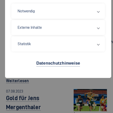
Prof. Dr.-Ing.
Heinrich Söbke
Das Forschungsinstitut Virtual
Notwendig
von der Bauhaus-
Universität
Automation Lab (VAL) der Fakultät
Weimar und Dr.
Ulrich Bernath
Maschinen und Systeme hat bei dem
Externe Inhalte
von der Ulrich
bundesweiten Wettbewerb „AVRiL
Bernath Stiftung
für
2023 – Gelungene VR/AR-
Fernstudienforschu
Statistik
überreichten
Lernszenarien der Ulrich Bernath
Marc Schnierle
und Jana Hönig
Stiftung für Fernstudienforschung“
den AVRiL 2023
Datenschutzhinweise
den 1. Platz erreicht. Der Preis würdigt
Gold Award an
der RWTH
besondere…
Aachen.
Weiterlesen
07.08.2023
Gold für Jens
Mergenthaler
©