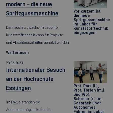
modern – die neue
©
Vor kurzem ist
Spritzgussmaschine
die neue
Spritgussmaschine
im Labor für
Der neuste Zuwachs im Labor für
Kunststofftechnik
eingezogen.
Kunststofftechnik kann für Projekte
und Abschlussarbeiten genutzt werden.
Weiterlesen
28.06.2023
Internationaler Besuch
an der Hochschule
©
Prof. Park (l.),
Esslingen
Prof. Torfeh (m.)
und Prof.
Schreier (r.) im
Im Fokus standen die
Gespräch über
Autonomes
Austauschmöglichkeiten für
Fahren im Labor