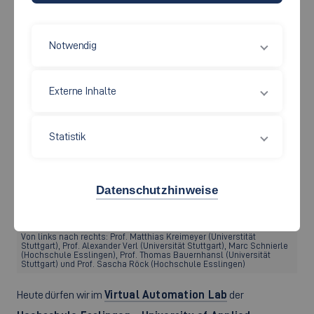
Notwendig
Externe Inhalte
Statistik
Datenschutzhinweise
Von links nach rechts: Prof. Matthias Kreimeyer (Universtität
Stuttgart), Prof. Alexander Verl (Universität Stuttgart), Marc Schnierle
(Hochschule Esslingen), Prof. Thomas Bauernhansl (Universität
Stuttgart) und Prof. Sascha Röck (Hochschule Esslingen)
Heute dürfen wir im
Virtual Automation Lab
der