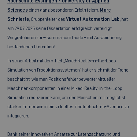
Hochschule Esslingen - University of Applied
Sciences
einen ganz besonderen Erfolg feiern:
Marc
Schnierle
, Gruppenleiter des
Virtual Automation Lab
, hat
am 29.07.2025 seine Dissertation erfolgreich verteidigt.
Wir gratulieren zur – summa cum laude – mit Auszeichnung
bestandenen Promotion!
In seiner Arbeit mit dem Titel „Mixed-Reality-in-the-Loop
Simulation von Produktionssystemen“ hat er sich mit der Frage
beschäftigt, wie man Positionsfehler bewegter virtueller
Maschinenkomponenten in einer Mixed-Reality-in-the-Loop
Simulation reduzieren kann, um den Menschen mit möglichst
starker Immersion in ein virtuelles Inbetriebnahme-Szenario zu
integrieren.
Dank seiner innovativen Ansätze zur Latenzschätzung und