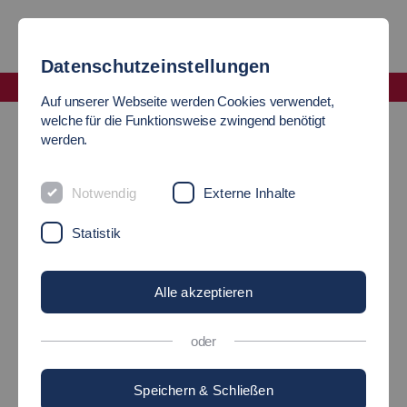
Datenschutzeinstellungen
Fakultät Maschinen und Systeme
Auf unserer Webseite werden Cookies verwendet,
News
welche für die Funktionsweise zwingend benötigt
werden.
HERZLICHEN
Notwendig
Externe Inhalte
GLÜCKWUNSCH ZUR
Statistik
ERFOLGREICHEN
Alle akzeptieren
PROMOTION!
oder
Speichern & Schließen
12.08.2025
Maschinen und Systeme