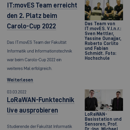
IT:movES Team erreicht
den 2. Platz beim
Das Team von
Carolo-Cup 2022
IT:movES. V.l.n.r.:
Sven Mettler,
Yassine Ounajjar,
Das IT:movES Team der Fakultät
Roberto Corlito
und Fabian
Informatik und Informationstechnik
Schmidt. Foto:
Hochschule
war beim Carolo-Cup 2022 ein
weiteres Mal erfolgreich.
Weiterlesen
03.03.2022
LoRaWAN-Funktechnik
live ausprobieren
LoRaWAN-
Basisstation und
Sensoren, Prof.
Studierende der Fakultät Informatik
Dr.-Ing. Michael