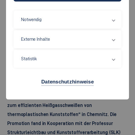
Notwendig
Externe Inhalte
Statistik
v.l.n.r.: 2. Gutachter Prof. Matthias Deckert, Dr.-Ing. Johannes Schmid,
1. Gutachter Prof. Lothar Kroll, Vorsitzender Prof. Martin Dix
Datenschutzhinweise
Am 31.07.2023 verteidigte Johannes Schmid mit „magna
cum laude“ erfolgreich seine Doktorarbeit „Beitrag
zum effizienten Heißgasschweißen von
thermoplastischen Kunststoffen“ in Chemnitz. Die
Promotion fand in Kooperation mit der Professur
Strukturleichtbau und Kunststoffverarbeitung (SLK)