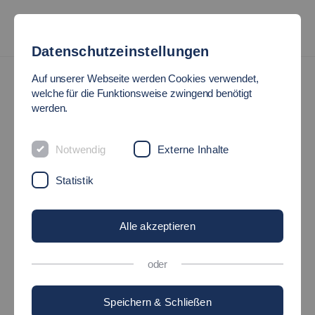
Datenschutzeinstellungen
News
Auf unserer Webseite werden Cookies verwendet,
welche für die Funktionsweise zwingend benötigt
werden.
ERFOLGREICHE
PROMOTION VON
Notwendig
Externe Inhalte
Statistik
JOHANNES SCHMID
Alle akzeptieren
02.08.2023
Maschinen und Systeme
oder
Speichern & Schließen