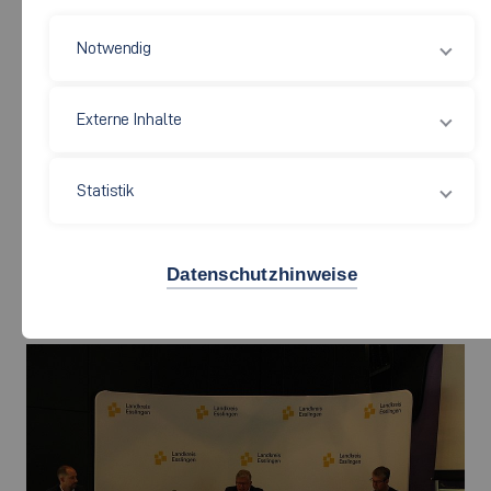
Notwendig
Externe Inhalte
Statistik
Ein batterieelektrisch betriebener Lastkraftwagen, der im Herbst
vergangenen Jahres bei den Straßenmeistereien in Betrieb
Datenschutzhinweise
genommen wurde. Die Lastkraftwagen mit
Brennstoffzellentechnologie werden ebenso aussehen. Foto:
Ludwig-Michael Cremer