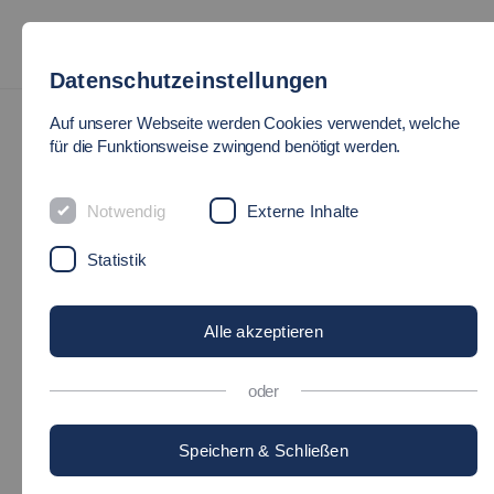
Datenschutzeinstellungen
News
Auf unserer Webseite werden Cookies verwendet, welche
für die Funktionsweise zwingend benötigt werden.
ANGEWANDTE
Notwendig
Externe Inhalte
FORSCHUNG ZU
Statistik
WASSERSTOFFTECHNOLOG
Alle akzeptieren
10.06.2021
Forschung - Hochschule
oder
Speichern & Schließen