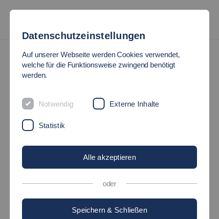
Datenschutzeinstellungen
News
Auf unserer Webseite werden Cookies verwendet,
welche für die Funktionsweise zwingend benötigt
werden.
ZEITZEUGIN ZU GAST
Notwendig
Externe Inhalte
13.05.2026
Hochschule - Fakultäten - Soziale Arbeit, Bildung
Statistik
und Pflege
Alle akzeptieren
oder
Speichern & Schließen