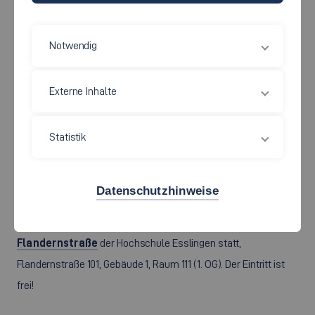
Notwendig
©
Erinnerung an den Holocaust - hier das Denkmal in Berlin. Foto:
Christina Pichler – stock.adobe.com
Externe Inhalte
Die Zeitzeugin
Ruth Rosenstock Michel
ist zu Gast an der
Statistik
Hochschule Esslingen. Sie wird am
Freitag, 19. Juni 2026, um
13:30 Uhr,
aus der Geschichte ihres Lebens erzählen. Als Kind
und Jugendliche überlebte sie die Shoah.
Datenschutzhinweise
Die Veranstaltung findet am
Campus Esslingen
Flandernstraße
der Hochschule Esslingen statt,
Flandernstraße 101, Gebäude 1, Raum 111 (1. OG). Der Eintritt ist
frei!