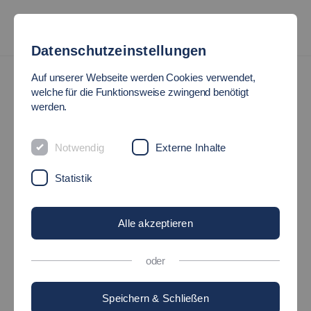
Datenschutzeinstellungen
News
Auf unserer Webseite werden Cookies verwendet,
welche für die Funktionsweise zwingend benötigt
werden.
SELBSTBEWUSST IN
EINER MÄNNERDOMÄNE
Notwendig
Externe Inhalte
Statistik
28.07.2025
Hochschule - Maschinen und Systeme
Alle akzeptieren
oder
Speichern & Schließen