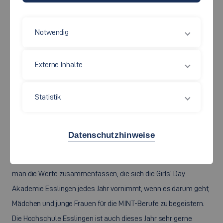
Notwendig
Externe Inhalte
Die 17 Teilnehmerinnen der Girls`Day Akademie durften in den
vergangenen Monaten die Vielfalt der Berufe mit
naturwissenschaftlichem oder technischem Hintergrund
kennenlernen. Foto: Hochschule.
Statistik
Fördern, aber auch fordern. Motivieren, aber auch respektieren.
Stark sein, und so auch andere stark machen. Neugierde und
Datenschutzhinweise
Wissbegierde wecken und Lust machen auf Bildung.
Karrierechancen erhöhen und Perspektiven vermitteln. So kann
man die Werte zusammenfassen, die sich die
Girls‘ Day
Akademie Esslingen jedes Jahr vornimmt, wenn es darum geht,
Mädchen und junge Frauen für die MINT-Berufe zu begeistern.
Die Hochschule Esslingen ist auch dieses Jahr sehr gerne