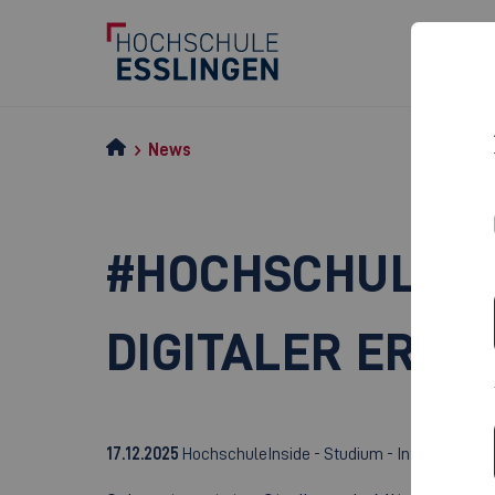
News
#HOCHSCHULE_IN
DIGITALER ERMI
17.12.2025
HochschuleInside - Studium - Informations