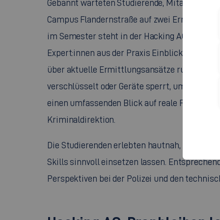
Gebannt warteten Studierende, Mitarbeitende
Campus Flandernstraße auf zwei Ermittler der
im Semester steht in der
Hacking
AG eine be
Expert:innen aus der Praxis Einblicke in ihre 
über aktuelle Ermittlungsansätze rund um
Ra
verschlüsselt oder Geräte sperrt, um Lösegel
einen umfassenden Blick auf reale Fälle, typ
Kriminaldirektion.
Die Studierenden erlebten hautnah, wie sich
Skills
sinnvoll einsetzen lassen. Entsprechend
Perspektiven bei der Polizei und den technisch