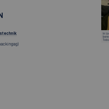
N
nstechnik
In l
bere
Tobi
hackingag)