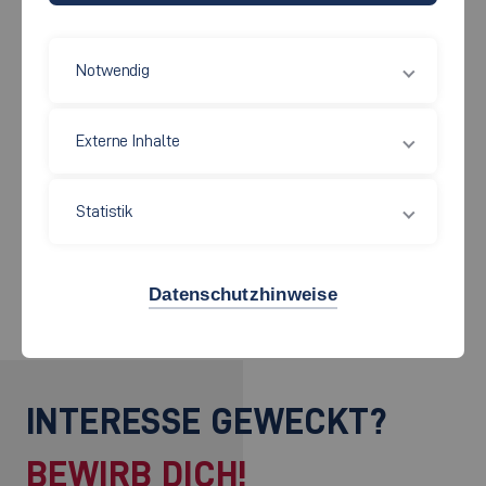
einzelnen Themengebiete deines Antrags. Egal ob Social Start-
up oder Tech-Innovation: Komm' vorbei und lass' uns
gemeinsam abheben!
Notwendig
Nach einem gemeinsamen Kickoff bearbeitest du eigenständig
Externe Inhalte
die jeweiligen Themengebiete und bekommst anschließend
Feedback von unseren Coaches.
Statistik
Weitere Informationen erhältst du unter
gruendes[at]hs-esslingen.de
Datenschutzhinweise
INTERESSE GEWECKT?
BEWIRB DICH!