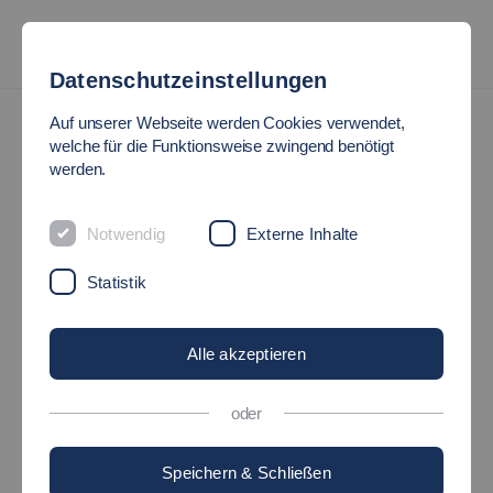
Datenschutzeinstellungen
GründES!
EXIST-Women
Auf unserer Webseite werden Cookies verwendet,
welche für die Funktionsweise zwingend benötigt
Du hast eine Gründungsidee und weißt noch
werden.
nicht, wie du sie umsetzen sollst? Und du willst
Notwendig
Externe Inhalte
nebenbei noch Teil eines tollen Netzwerkes sein
und von den Erfahrungen anderer Gründerinnen
Statistik
lernen?
Alle akzeptieren
oder
Speichern & Schließen