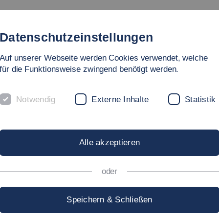
Studium
Hochschule
Forschung
Internationales
Datenschutzeinstellungen
Auf unserer Webseite werden Cookies verwendet, welche
Nachhaltige Energietechnik und Mobilität
Abgeschlossene Fo
für die Funktionsweise zwingend benötigt werden.
Notwendig
Externe Inhalte
Statistik
TSTADT
Alle akzeptieren
rtier Neue Weststadt
oder
Speichern & Schließen
ngen soll ein urbanes Vorzeigequartier mit über 600