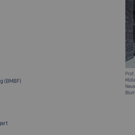
Prof.
Müll
ng (BMBF)
Neue
Blu
gart