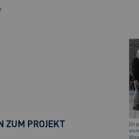
n
N ZUM PROJEKT
Ein 
erst
Wiss