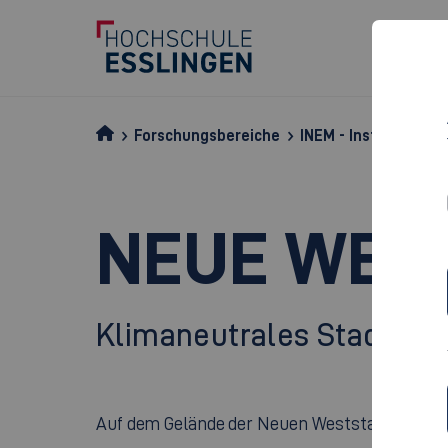
Forschungsbereiche
INEM - Institut für 
NEUE WES
Klimaneutrales Stadtqua
Auf dem Gelände der Neuen Weststadt in Essli