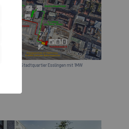
aneutrales Stadtquartier Esslingen mit 1MW
trolyseur