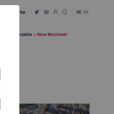
Netzwerke
DE
EN
rschungsprojekte
Neue Weststadt